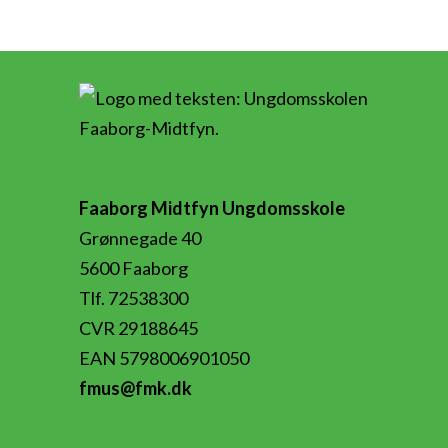
Faaborg Midtfyn Ungdomsskole
Grønnegade 40
5600 Faaborg
Tlf. 72538300
CVR 29188645
EAN 5798006901050
fmus@fmk.dk