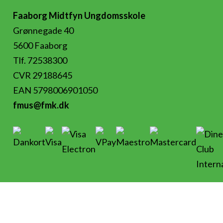
Faaborg Midtfyn Ungdomsskole
Grønnegade 40
5600 Faaborg
Tlf. 72538300
CVR 29188645
EAN 5798006901050
fmus@fmk.dk