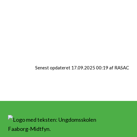
Ringe Ungdomsklub
Ungdomshuset
Gratis tilbud for Unge,
Hygge i Cafeen med
fra 7 kl. til 18 år.
madlavning,
konkurrencer, quizzer
og meget mere.
Senest opdateret 17.09.2025 00:19 af RASAC