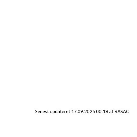
klasser. Tilmelding kan
alene ske ved aftale
med Jørgen Tyllesen, tlf.
23605626 Holdet
forventes færdiggjort
inden efterårsferien. Du
kan starte til knallert,
når du er 14 år og 9
måneder. Husk at du
også skal tage
færdselsrelateret
førstehjælp til knallert.
Du kan tilmelde dig her
på hjemmesiden. Du skal
aflevere et foto, der
opfylder kravene til
kørekort til din
kørelærer
Senest opdateret 17.09.2025 00:18 af RASAC