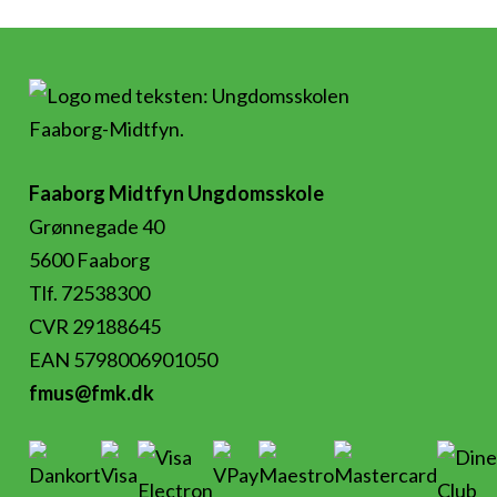
Faaborg Midtfyn Ungdomsskole
Grønnegade 40
5600 Faaborg
Tlf. 72538300
CVR 29188645
EAN 5798006901050
fmus@fmk.dk